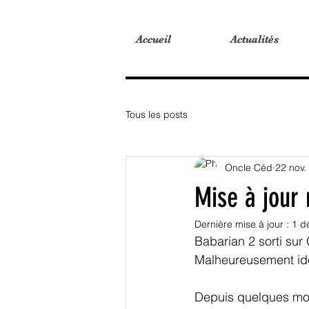
Accueil
Accueil
Actualités
Actualités
Tous les posts
Oncle Céd
22 nov.
Mise à jour
Dernière mise à jour :
1 d
Babarian 2 sorti sur 
Malheureusement iden
Depuis quelques mois