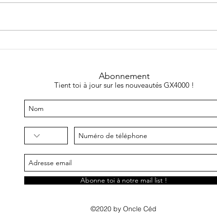
Sonic GX est sorti !
De nou
temps
Abonnement
Tient toi à jour sur les nouveautés GX4000 !
Abonne toi à notre mail list !
©2020 by Oncle Céd