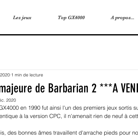
Les jeux
Les jeux
Top GX4000
Top GX4000
A propos...
A propos...
 2020
1 min de lecture
 majeure de Barbarian 2 ***A VEN
éc. 2020
GX4000 en 1990 fut ainsi l'un des premiers jeux sortis su
tique à la version CPC, il n'amenait rien de neuf à cett
, des bonnes âmes travaillent d'arrache pieds pour nou