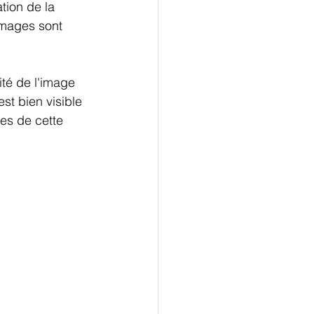
tion de la 
images sont 
ité de l'image  
est bien visible 
es de cette 