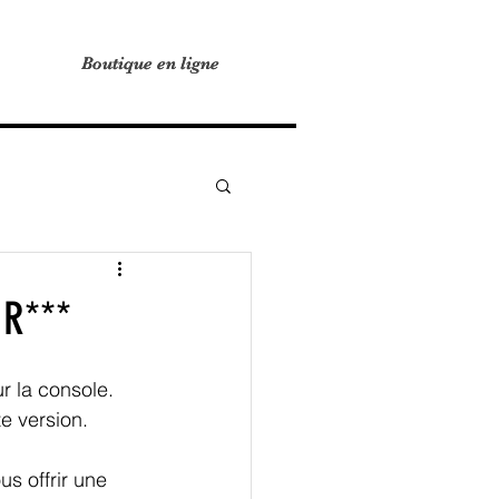
Boutique en ligne
Boutique en ligne
IR***
r la console. 
e version. 
s offrir une 