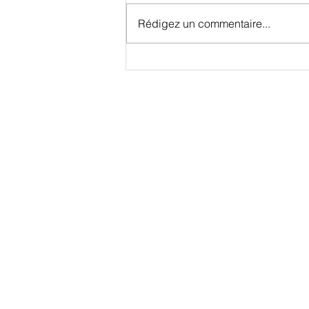
Rédigez un commentaire...
Q*bert arrive sur GX4000