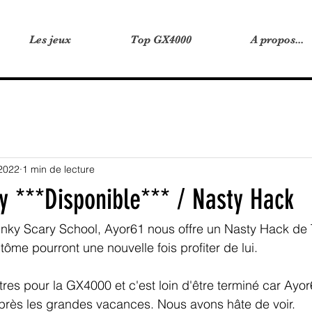
Les jeux
Les jeux
Top GX4000
Top GX4000
A propos...
A propos...
 2022
1 min de lecture
ky ***Disponible*** / Nasty Hack
linky Scary School, Ayor61 nous offre un Nasty Hack de T
ntôme pourront une nouvelle fois profiter de lui.
itres pour la GX4000 et c'est loin d'être terminé car Ay
après les grandes vacances. Nous avons hâte de voir.