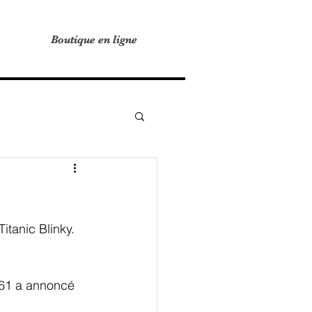
Boutique en ligne
Boutique en ligne
itanic Blinky. 
or61 a annoncé 