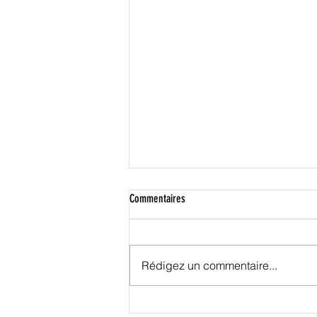
Commentaires
Rédigez un commentaire...
Q*bert arrive sur GX4000