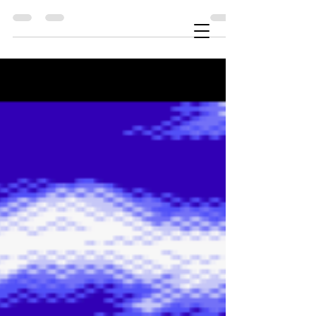
Votre personnage doit sauter sur les cases
de façon à toutes les coloriser de la même
manière. Cependant, des ennemis tenteront
de vous en dissuader. Les anciens devraient
Se connecter
apprécier le titre.